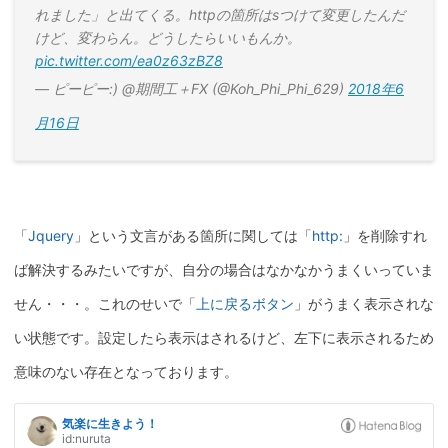
れました」と出てくる。httpの箇所はsつけて変更したんだ
けど、変わらん。どうしたらいいもんか。
pic.twitter.com/ea0z63zBZ8
— ピーピー:) @期間工＋FX (@Koh_Phi_Phi_629)
2018年6
月16日
「
Jquery
」という文言がある箇所に関しては「
http:
」を削除すれ
ば解決するみたいですが、自分の場合はなかなかうまくいっていま
せん・・・。これのせいで「
上に戻るボタン
」がうまく表示されな
い状態です。設定したら表示はされるけど、左下に表示されるため
意味のない存在となっております。