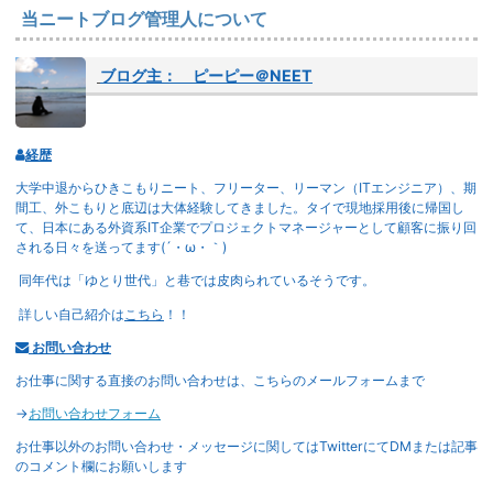
当ニートブログ管理人について
ブログ主： ピーピー＠NEET
経歴
大学中退からひきこもりニート、フリーター、リーマン（ITエンジニア）、期
間工、外こもりと底辺は大体経験してきました。タイで現地採用後に帰国し
て、日本にある外資系IT企業でプロジェクトマネージャーとして顧客に振り回
される日々を送ってます(´・ω・｀)
同年代は「ゆとり世代」と巷では皮肉られているそうです。
詳しい自己紹介は
こちら
！！
お問い合わせ
お仕事に関する直接のお問い合わせは、こちらのメールフォームまで
→
お問い合わせフォーム
お仕事以外のお問い合わせ・メッセージに関してはTwitterにてDMまたは記事
のコメント欄にお願いします