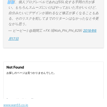
正直、個人ブログレベルであればSSL化する手間の方が多
い。もちろんスムーズにいけばやっておいた方がいいけど、
自分みたいにデザインが崩れるなど修正が多くなることもあ
る。そのリスクを犯してまでのリターンはなかったなと今更
ながら思う。
— ピーピー:) @期間工＋FX (@Koh_Phi_Phi_629)
2018年6
月17日
www.wan55.co.jp